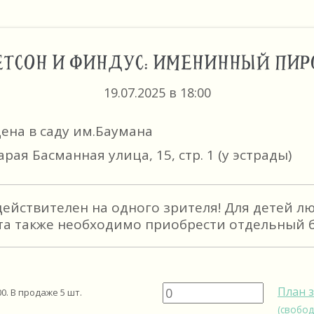
ЕТСОН И ФИНДУС: ИМЕНИННЫЙ ПИР
19.07.2025 в 18:00
цена в саду им.Баумана
арая Басманная улица, 15, стр. 1 (у эстрады)
действителен на одного зрителя! Для детей л
та также необходимо приобрести отдельный б
План 
00
. В продаже
5
шт.
(свобод