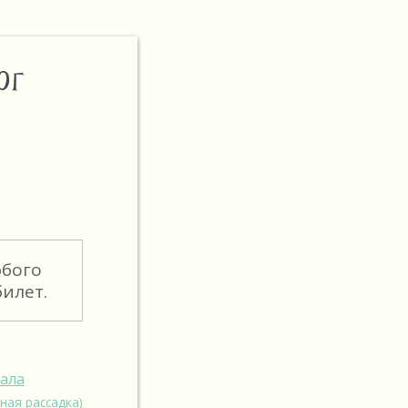
ОГ
юбого
илет.
зала
ная рассадка)