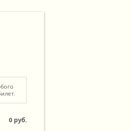
юбого
илет.
0
руб.