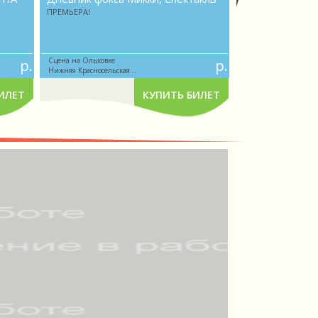
ЛИС, Спектакл
ПРЕМЬЕРА!
Премьера Домика 
Сцена на Ольховке
Сцена в саду им.Бау
р.
р.
Нижняя Красносельская...
Старая Басманная улиц
ИЛЕТ
КУПИТЬ БИЛЕТ