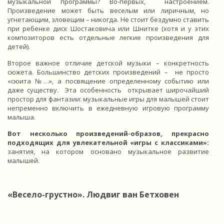
музыкальной программы? Во-первых, настроением.
Произведение может быть веселым или лиричным, но
угнетающим, зловещим – никогда. Не стоит бездумно ставить
при ребенке диск Шостаковича или Шнитке (хотя и у этих
композиторов есть отдельные легкие произведения для
детей).
Второе важное отличие детской музыки – конкретность
сюжета. Большинство детских произведений – не просто
«сюита №…», а посвящение определенному событию или
даже существу. Эта особенность открывает широчайший
простор для фантазии: музыкальные игры для малышей стоит
непременно включить в ежедневную игровую программу
малыша.
Вот несколько произведений-образов, прекрасно
подходящих для увлекательной «игры с классиками»:
занятия, на котором основано музыкальное развитие
малышей.
«Весело-грустно
». Людвиг
ван Бетховен