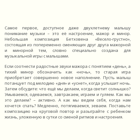
Самое первое, доступное даже двухлетнему малышу
понимание музыки – это её настроение, мажор и минор.
Небольшая композиция Бетховена «Весело-грустно»,
состоящая из попеременно сменяющих друг друга мажорной
и минорной тем, словно специально создана для
музыкальной игры с малышами.
Если соотнести радостные звуки мажора с понятием «день», а
тихий минор обозначить как «ночь», то старая игра
приобретает совершенно новое наполнение. Пусть малыш
потанцует под мелодию «дня» и «уснет», когда услышит ночь.
Затем обсудите: что ещё мы делаем, когда светит солнышко?
Умываемся, одеваемся, завтракаем, играем и гуляем. Как мы
это делаем? – активно. А как мы ведем себя, когда нам
хочется спать? Медленно, потягиваемся, зеваем. Поставьте
композицию на круговой повтор и разыграйте с ребенком
жизнь, уложенную в сутки со сменой ритмов и настроения.