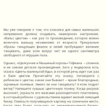
Мы уже говорили о том, что классика для самых маленьких
непременно должна создавать «мажорное» настроение.
«Вальс цветов» – как раз то произведение, которое можно
включать малышу независимо от возраста. Прекрасные
образы танцующих фиалок и лилий пробуждают желание
танцевать, даже если вокруг нет ни одного сантиметра
свободного от игрушек пола.
Однако, «Щелкунчик и Мышиный король» Гофмана – сложное
и не совсем детское произведение. Зато у Андерсена есть
сказка «Цветы маленькой Иды», в которой речь идет как раз
о бале цветов. Прочитайте эту сказку, поговорите с
ребенком о цветах, какие они бывают – яркие благородные,
скромные полевые. Умеют ли они танцевать? А если подует
ветер? Напишите гуашью цветочную поляну. Когда рисунок
высохнет, украсьте его мазками разноцветного пластилина,
в который ребенок с удовольствием вдавит мелкий сияющий
бисер. Повесьте получившуюся картину на солнечное место.
Когда свет будет скользить по переливающемуся бисеру,