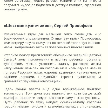
клеем заготовку, «одеть рыбок». Нанижите их на нити, и
получится чудесная подвеска в детскую комната, сделанная
своими руками.
«Шествие кузнечиков», Сергей Прокофьев
Музыкальные игры для малышей легко совмещать и с
физическими упражнениями. Слушая эту пьесу Прокофьева,
«иллюстрирующую» скачущих по зеленой траве кузнечиков,
малыш непременно захочет повеселиться вместе с ними.
Устройте полосу препятствий: обозначьте зеленой цветной
бумагой зоны приземления и пустите ребенка поскакать
кузнечиком. Можно усложнить задачу, разложив ленты
«лягушечьих языков», на которые ни в коем случае нельзя
попасть. Расскажите, как устроены кузнечики, как они «поют»
задними лапками. Послушайте стрекот кузнечиков и
сравните со звучащей композицией.
Здесь можно ввести ещё одно музыкальное понятие:
тональность. Если дома есть пианино или хотя бы детский
ксилофон, сыграйте самую нижнюю и самую высокую ноту.
Пусть ребенок по звуку найдет кузнечика-папу, который
говорит низким голосом и кузнечика-малыша с тоненьким,