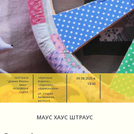
OLD Театр
«Красные
09.08.2025 в
"Домик Фанни
Ворота»,
13:00
Белл".
«Курская»,
ОСНОВНАЯ
«Бауманская»
СЦЕНА
ул. Старая
Басманная,
вл17с1-5
МАУС ХАУС ШТРАУС