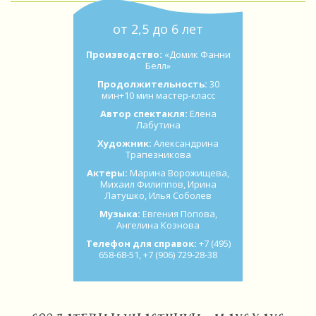
от 2,5 до 6 лет
Производство:
«Домик Фанни
Белл»
Продолжительность:
30
мин+10 мин мастер-класс
Автор спектакля:
Елена
Лабутина
Художник:
Александрина
Трапезникова
Актеры:
Марина Ворожищева,
Михаил Филиппов, Ирина
Латушко, Илья Соболев
Музыка:
Евгения Попова,
Ангелина Кознова
Телефон для справок:
+7 (495)
658-68-51, +7 (906) 729-28-38