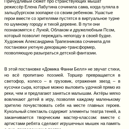
Причудливый сюжет про странствующих мышат 
режиссёр Елена Лабутина сочинила сама, когда гуляла в 
зальцбургском зоопарке со своим ребенком. Ушастые 
герои вместе со зрителями пустятся в виртуальное турне 
по шумному городу и тихой деревне. В пути они 
познакомятся с Луной, Облаком и дружелюбным Псом, 
который позволит переждать непогоду в своей будке. 
Художник Александрина Трапезникова сочинила для 
постановки уютную декорацию-трансформер, 
позволяющую разыграться детской фантазии.
В этой постановке «Домика Фанни Белл» не звучат стихи, 
но всё пропитано поэзией. Торшер превращается в 
светофор, колесо – в грузовик, отражения звезд – в 
кусочки сыра, которые можно выловить удочкой прямо из 
реки, чем и предлагают заняться малышам. Актёры мягко 
вовлекают детей в игру, позволяя каждому маленькому 
зрителю почувствовать себя на месте главных героев. 
Кукольный спектакль содержит элементы театра теней, а 
заканчивается творческим мастер-классом: вместе с 
артистами ребята сделают игрушечных мышек на память 