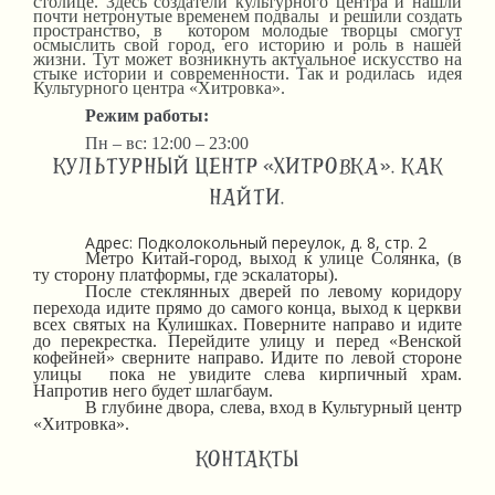
столице. Здесь создатели культурного центра и нашли
почти нетронутые временем подвалы и решили создать
пространство, в котором молодые творцы смогут
осмыслить свой город, его историю и роль в нашей
жизни. Тут может возникнуть актуальное искусство на
стыке истории и современности. Так и родилась идея
Культурного центра «Хитровка».
Режим работы:
Пн – вс: 12:00 – 23:00
КУЛЬТУРНЫЙ ЦЕНТР «ХИТРОВКА». КАК
НАЙТИ.
Адрес: Подколокольный переулок, д. 8, стр. 2
Метро Китай-город, выход к улице Солянка, (в
ту сторону платформы, где эскалаторы).
После стеклянных дверей по левому коридору
перехода идите прямо до самого конца, выход к церкви
всех святых на Кулишках. Поверните направо и идите
до перекрестка. Перейдите улицу и перед «Венской
кофейней» сверните направо. Идите по левой стороне
улицы пока не увидите слева кирпичный храм.
Напротив него будет шлагбаум.
В глубине двора, слева, вход в Культурный центр
«Хитровка».
КОНТАКТЫ